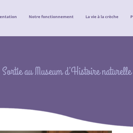
entation
Notre fonctionnement
La vie à la crèche
P
Sortie au Museum d’Histoire naturelle